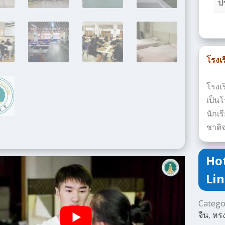
ป
โรงเ
โรงเ
เป็น
นักเร
ชาติ
Hot
Lin
Catego
จีน
,
หร