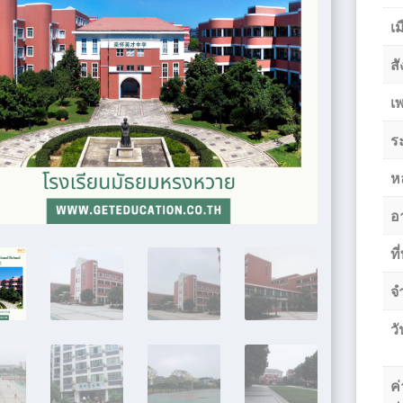
เม
สั
เ
ร
ห
อา
ที
จ
วั
ค