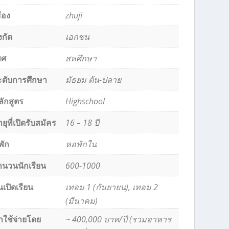
ือง
zhuji
งกัด
เอกชน
พศ
สหศึกษา
ะดับการศึกษา
มัธยม ต้น-ปลาย
ลักสูตร
Highschool
ยุที่เปิดรับสมัคร
16 – 18 ปี
่พัก
หอพักใน
ำนวนนักเรียน
600-1000
นเปิดเรียน
เทอม 1 (กันยายน), เทอม 2
(มีนาคม)
่าใช้จ่ายโดย
~ 400,000 บาท/ปี (รวมอาหาร