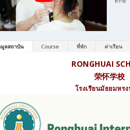
หวาย
อมูลสถาบัน
Course
ที่พัก
ค่าเรียน
RONGHUAI SC
荣怀学校
โรงเรียนมัธยมหร