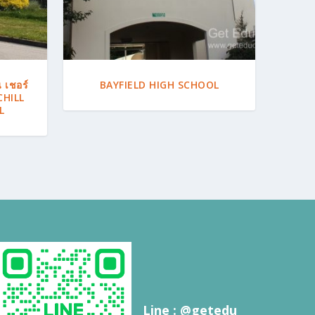
 เชอร์
BAYFIELD HIGH SCHOOL
CHILL
L
Line : @getedu