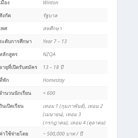
เมือง
Winton
สังกัด
รัฐบาล
เพศ
สหศึกษา
ระดับการศึกษา
Year 7 – 13
หลักสูตร
NZQA
อายุที่เปิดรับสมัคร
13 – 18 ปี
ที่พัก
Homestay
จำนวนนักเรียน
< 600
วันเปิดเรียน
เทอม 1 (กุมภาพันธ์), เทอม 2
(เมษายน), เทอม 3
(กรกฎาคม), เทอม 4 (ตุลาคม)
ค่าใช้จ่ายโดย
~ 500,000 บาท / ปี