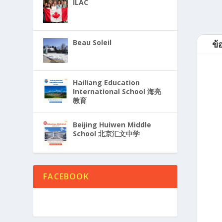
ILAC
Beau Soleil
ข้
Hailiang Education
International School 海亮
教育
Beijing Huiwen Middle
School 北京汇文中学
FACEBOOK