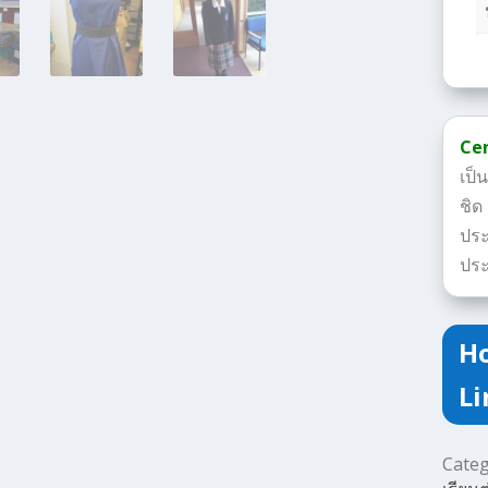
Cen
เป็
ชิด
ประ
ประ
Ho
Li
Cate