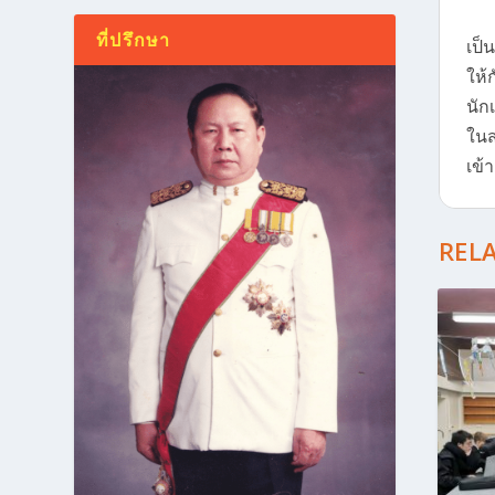
ที่ปรึกษา
เป็
ให้
นัก
ในส
เข้
REL