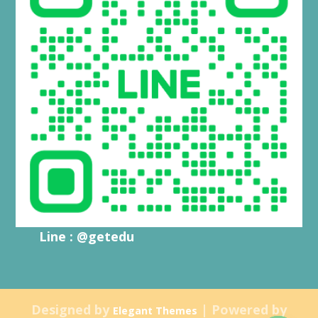
Line : @getedu
Designed by
| Powered by
Elegant Themes