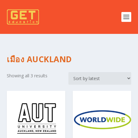
เมือง AUCKLAND
S
Showing all 3 results
o
r
t
e
d
b
y
l