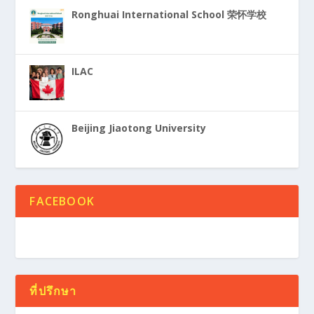
Ronghuai International School 荣怀学校
ILAC
Beijing Jiaotong University
FACEBOOK
ที่ปรึกษา