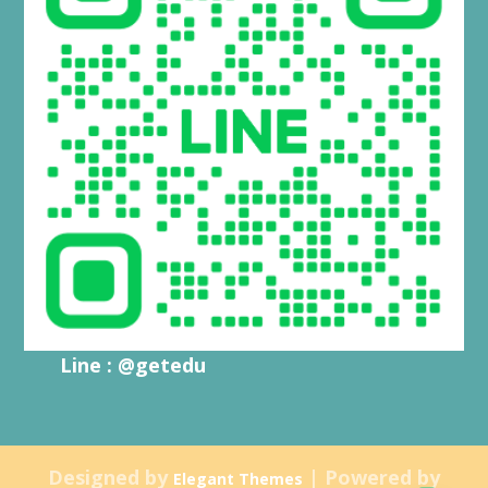
Line : @getedu
Designed by
| Powered by
Elegant Themes