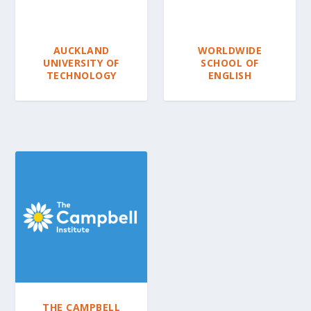
a
t
e
AUCKLAND
WORLDWIDE
s
UNIVERSITY OF
SCHOOL OF
t
TECHNOLOGY
ENGLISH
THE CAMPBELL