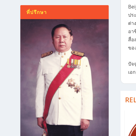
Bei
ที่ปรึกษา
ประ
ต่า
อาช
สื่
ของ
ปัจ
เอก
RE