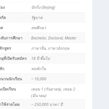
ือง
ปักกิ่ง (Beijing)
งกัด
รัฐบาล
พศ
สหศึกษา
ะดับการศึกษา
Bachelor, Doctoral, Master
ลักสูตร
ภาษาจีน, ภาษาอังกฤษ
ยุที่เปิดรับสมัคร
18 ปี ขึ้นไป
่พัก
หอพักใน
ำนวนนักเรียน
~ 10,000
นเปิดเรียน
เทอม 1 (กันยายน), เทอม 2
(มีนาคม)
่าใช้จ่ายโดย
~ 250,000 บาท / ปี