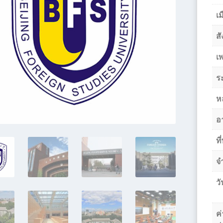
เม
สั
เ
ร
ห
อา
ที
จ
วั
ค