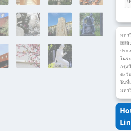
ป
มหาว
国语大学
ประเ
ในระด
กรุง
ตะวัน
จีนท
มหาว
Hot
Lin