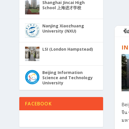
Shanghai Jincai High
School 上海进才学校
Nanjing Xiaozhuang
ข้
University (NXU)
I
LSI (London Hampstead)
Beijing Information
Science and Technology
University
FACEBOOK
Bei
จีน
มหา