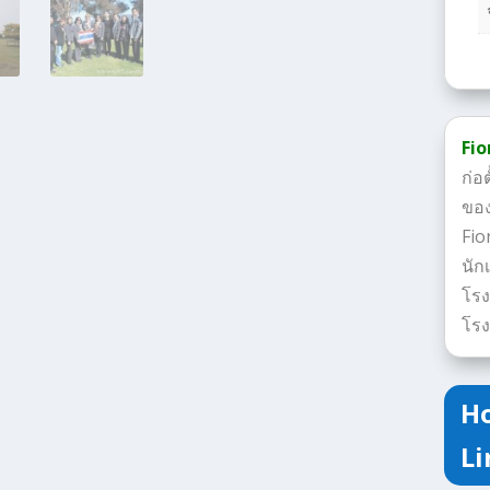
Fio
ก่อ
ของ
Fio
นัก
โรง
โรง
Ho
Li