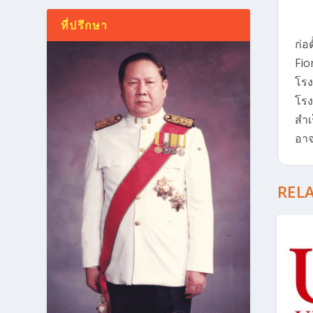
ที่ปรึกษา
ก่อ
Fio
โรง
โรง
สำเ
อาจ
REL