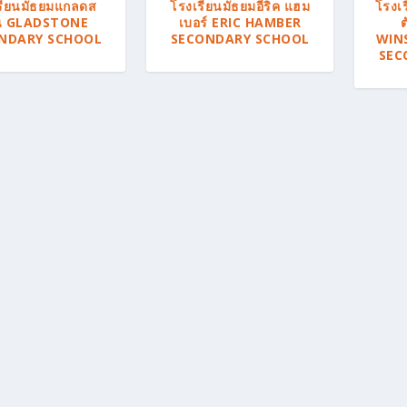
รียนมัธยมแกลดส
โรงเรียนมัธยมอีริค แฮม
โรงเร
น GLADSTONE
เบอร์ ERIC HAMBER
ต
NDARY SCHOOL
SECONDARY SCHOOL
WIN
SEC