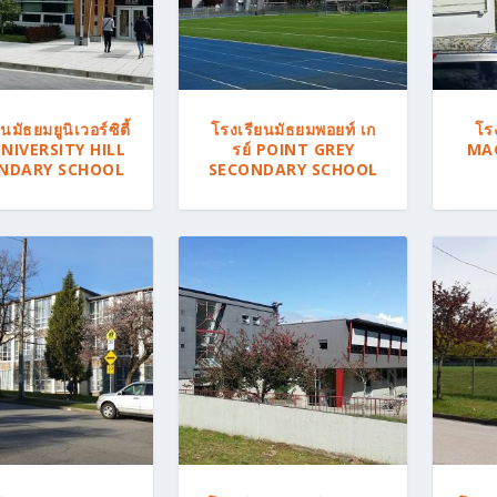
l
a
t
e
s
นมัธยมยูนิเวอร์ซิตี้
โรงเรียนมัธยมพอยท์ เก
โร
t
 UNIVERSITY HILL
รย์ POINT GREY
MA
NDARY SCHOOL
SECONDARY SCHOOL