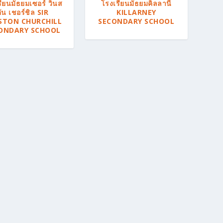
ียนมัธยมเซอร์ วินส
โรงเรียนมัธยมคิลลานี่
ัน เชอร์ชิล SIR
KILLARNEY
STON CHURCHILL
SECONDARY SCHOOL
ONDARY SCHOOL