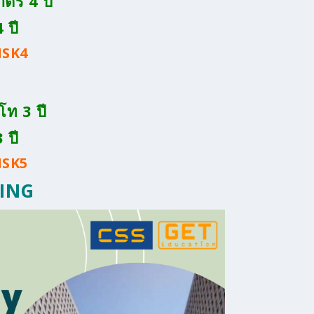
ตรี 4 ปี
 ปี
SK4
โท 3 ปี
 ปี
SK5
JING