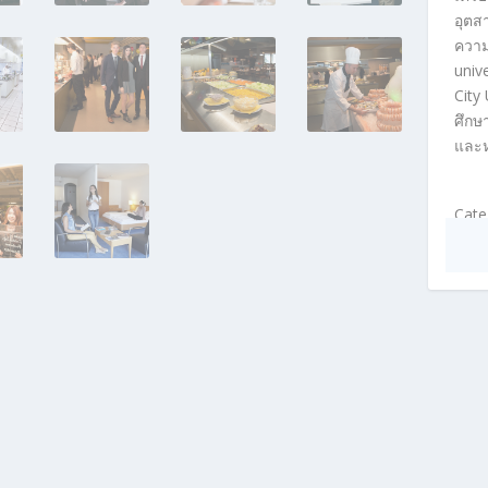
อุตส
ความ
univ
City
ศึกษ
และห
Cate