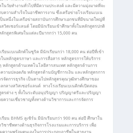
ลในวัยทำงานทั่วไปที่มีความประสงค์ และมีความมุ่งมาด
ที่จะ
บความสำเร็จในอาชีพการงาน ซึ่งเครือข่ายโรงเรียนเบเน
์เป็นหนึ่งในเครือข่ายสถาบันการศึกษาเอกชนที่มีขนาดใหญ่ที่
นสวิตเซอร์แลนด์ โดยมีนักเรียนเข้าศึกษาทั้งในหลักสูตรปกติ
ลักสูตรพิเศษในแต่ละปีมากกว่า 15,000 คน
งเรียนเบเนดิกต์ในซูริค มีนักเรียนกว่า
1
8,000
คน ต่อปีที่เข้า
าในหลักสูตรภาษา และการสื่อสาร หลักสูตรการให้บริการ
 ๆ หลักสูตรด้านเทคโนโลยี
สารสนเทศ หลักสูตรด้านการ
าความปลอดภัย หลักสูตรด้านบัญชีการเงิน และหลักสูตรการ
ารจัดการธุรกิจ เป็นตามไปหลักสูตรคุณวุฒิทางศึกษา
ของ
าลกลางสวิสเซอร์แลนด์
ทางโรงเรียนเบเนดิกต์
เปิดสอน
สูตรต่าง ๆ ทั้งในระดับอนุปริญญา
ปริญญาตรีและปริญญา
วยความเชี่ยวชาญทั้ง
ทางด้านวิชาการ
และการจัดการ
งเรียน
BHMS
ลูเซิร์น มีนักเรียนกว่า 900 คน ต่อปี ศึกษาใน
วิชาชีพทางด้านธุรกิจการโรงเเรมและการบริการ เพื่อ
ียมความพร้อมตนเองในการประกอบอาชีพในสายงาน