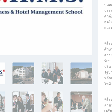
บุคค
ประส
ดิกต
สุดใ
และห
ที่โร
ศึกษ
ต่าง
รักษ
บริห
รัฐบ
หลัก
โทด้
ที่โร
สาขา
เตร