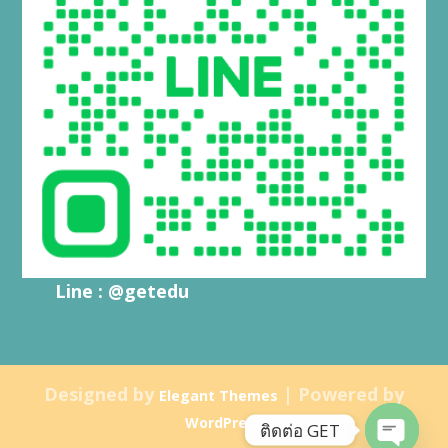
Line : @getedu
Designed by
| Powered by
Elegant Themes
WordPress
ติดต่อ GET